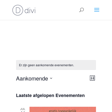
Er zijn geen aankomende evenementen.
Weerga
Evenem
Aankomende
Lijst
weerga
navigat
Selecteer
navigat
een
Laatste afgelopen Evenementen
datum.
JUL