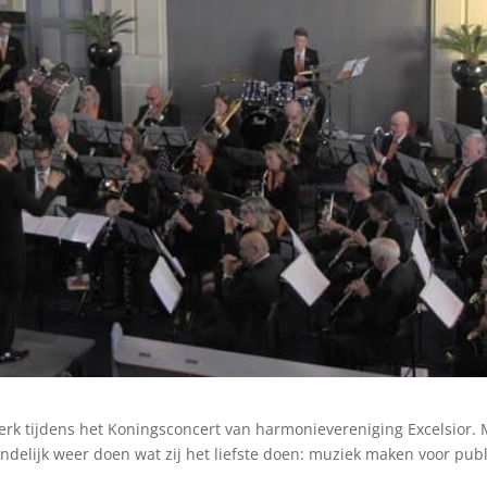
ekerk tijdens het Koningsconcert van harmonievereniging Excelsio
indelijk weer doen wat zij het liefste doen: muziek maken voor publ