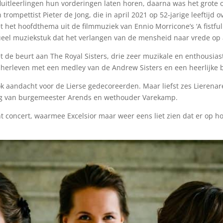
itleerlingen hun vorderingen laten horen, daarna was het grote or
trompettist Pieter de Jong, die in april 2021 op 52-jarige leeftijd 
het hoofdthema uit de filmmuziek van Ennio Morricone’s ‘A fistful
tueel muziekstuk dat het verlangen van de mensheid naar vrede op 
 de beurt aan The Royal Sisters, drie zeer muzikale en enthousia
n herleven met een medley van de Andrew Sisters en een heerlijke 
ook aandacht voor de Lierse gedecoreerden. Maar liefst zes Lierena
oog van burgemeester Arends en wethouder Varekamp.
t concert, waarmee Excelsior maar weer eens liet zien dat er op h