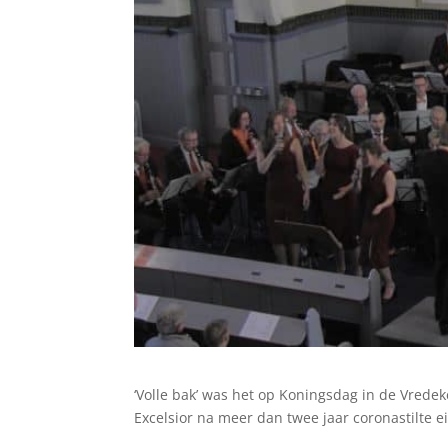
‘Volle bak’ was het op Koningsdag in de Vred
Excelsior na meer dan twee jaar coronastilte e