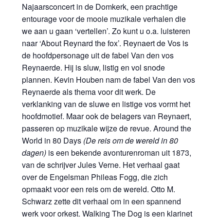
Najaarsconcert in de Domkerk, een prachtige
entourage voor de mooie muzikale verhalen die
we aan u gaan ‘vertellen’. Zo kunt u o.a. luisteren
naar ‘About Reynard the fox’. Reynaert de Vos is
de hoofdpersonage uit de fabel Van den vos
Reynaerde. Hij is sluw, listig en vol snode
plannen. Kevin Houben nam de fabel Van den vos
Reynaerde als thema voor dit werk. De
verklanking van de sluwe en listige vos vormt het
hoofdmotief. Maar ook de belagers van Reynaert,
passeren op muzikale wijze de revue. Around the
World in 80 Days
(De reis om de wereld in 80
dagen)
is een bekende avonturenroman uit 1873,
van de schrijver Jules Verne. Het verhaal gaat
over de Engelsman Phileas Fogg, die zich
opmaakt voor een reis om de wereld. Otto M.
Schwarz zette dit verhaal om in een spannend
werk voor orkest. Walking The Dog is een klarinet